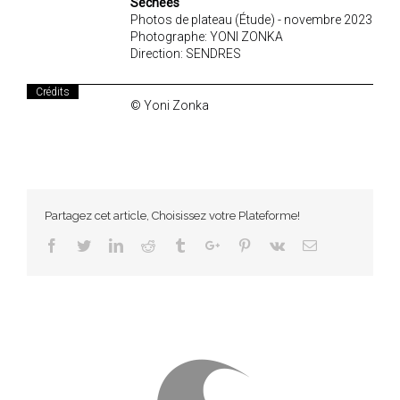
Séchées
Photos de plateau (Étude) - novembre 2023
Photographe: YONI ZONKA
Direction: SENDRES
Crédits
© Yoni Zonka
Partagez cet article, Choisissez votre Plateforme!
Facebook
Twitter
Linkedin
Reddit
Tumblr
Google+
Pinterest
Vk
Email